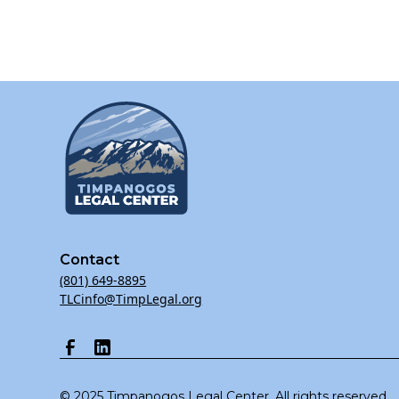
Contact
(801) 649-8895
TLCinfo@TimpLegal.org
© 2025 Timpanogos Legal Center. All rights reserved.