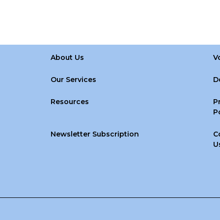
About Us
V
Our Services
D
Resources
P
P
Newsletter Subscription
C
U