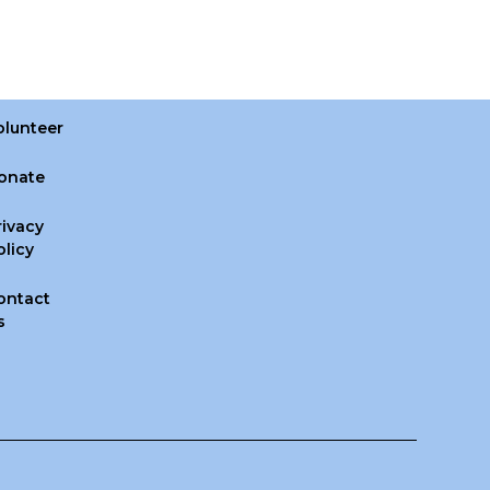
olunteer
onate
rivacy
olicy
ontact
s